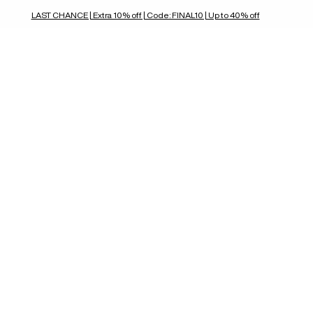
LAST CHANCE | Extra 10% off | Code: FINAL10 | Up to 40% off
clutches