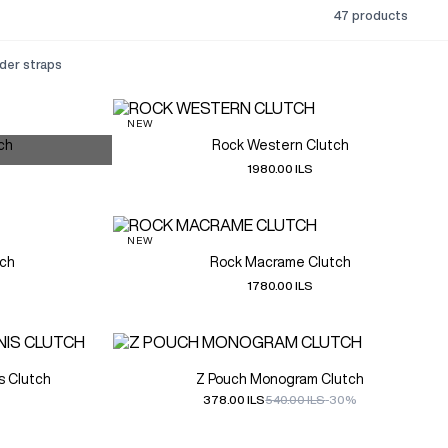
47 products
lder straps
NEW
ch
Rock Western Clutch
1980.00 ILS
NEW
ch
Rock Macrame Clutch
1780.00 ILS
s Clutch
Z Pouch Monogram Clutch
378.00 ILS
540.00 ILS
-30%