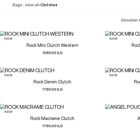
Bags : view all
Clutches
shoulder
NEW
NEW
Rock Mini Clutch Western
Roc
1580.00 ILS
NEW
NEW
Rock Denim Clutch
Ro
1780.00 ILS
NEW
Rock Macrame Clutch
A
1780.00 ILS