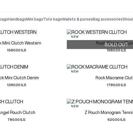
 bags
handbags
mini bags
tote bags
wallets & purses
bag accessories
shou
NEW
k Mini Clutch Western
Rock Western Clut
SOLD OUT
1580.00 ILS
1980.00 ILS
NEW
ck Mini Clutch Denim
Rock Macrame Clut
1380.00 ILS
1780.00 ILS
NEW
ngel Pouch Clutch
Z Pouch Monogram Tenni
780.00 ILS
620.00 ILS