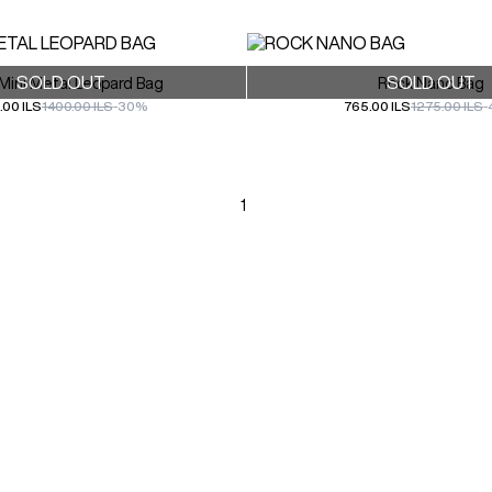
SOLD OUT
SOLD OUT
Mini Metal Leopard Bag
Rock Nano Bag
.00 ILS
1400.00 ILS
-30%
765.00 ILS
1275.00 ILS
-
1