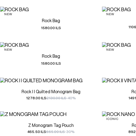
NEW
NEW
Rock Bag
1106
1580.00 ILS
NEW
NEW
Rock Bag
1580.00 ILS
Rock I I Quilted Monogram Bag
Ro
1278.00 ILS
2130.00 ILS
-40%
1491
ICONIC
Z Monogram Tag Pouch
R
465.50 ILS
665.00 ILS
-30%
892